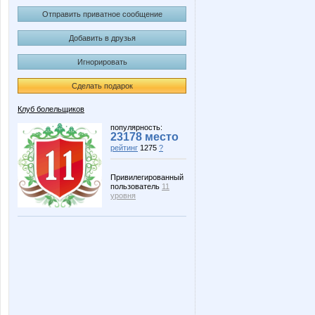
Отправить приватное сообщение
Добавить в друзья
Игнорировать
Сделать подарок
Клуб болельщиков
популярность:
23178 место
рейтинг
1275
?
Привилегированный
пользователь
11
уровня