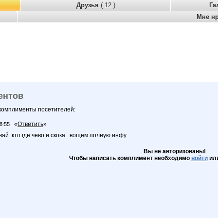
Друзья
( 12 )
Га
Мне н
ентов
 комплименты посетителей:
«
Ответить
»
8:55
вай..кто где чево и скока...вощем полную инфу
Вы не авторизованы!
Чтобы написать комплимент необходимо
войти
ил