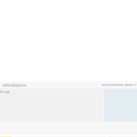
H
:
mihh.www.nn.ru
пользователь имеет 
6 году