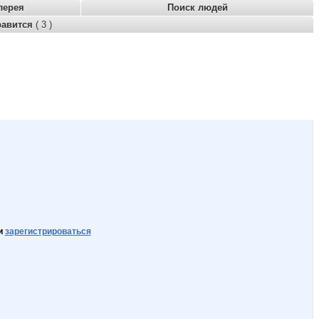
лерея
Поиск людей
равится
( 3 )
и
зарегистрироваться