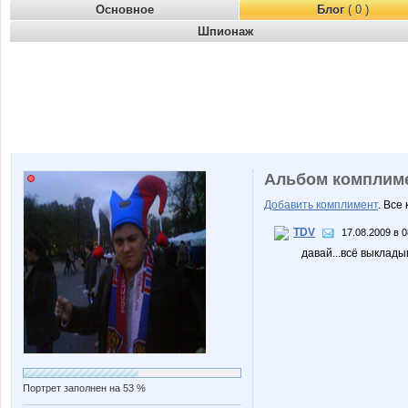
Основное
Блог
( 0 )
Шпионаж
Альбом комплим
Добавить комплимент
. Все
TDV
17.08.2009 в 0
давай...всё выклады
Портрет заполнен на 53 %